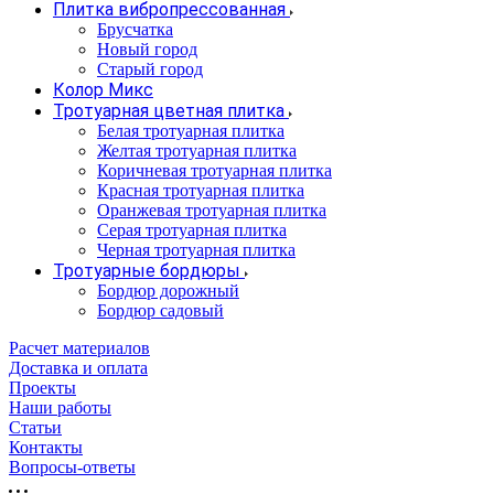
Плитка вибропрессованная
Брусчатка
Новый город
Старый город
Колор Микс
Тротуарная цветная плитка
Белая тротуарная плитка
Желтая тротуарная плитка
Коричневая тротуарная плитка
Красная тротуарная плитка
Оранжевая тротуарная плитка
Серая тротуарная плитка
Черная тротуарная плитка
Тротуарные бордюры
Бордюр дорожный
Бордюр садовый
Расчет материалов
Доставка и оплата
Проекты
Наши работы
Статьи
Контакты
Вопросы-ответы