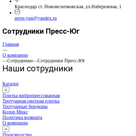
Краснодар ст. Нововеличковская, ул.Набережная, 1
press-yug@yandex.ru
Сотрудники Пресс-Юг
Коммерческий
Главный
Генеральный
Главная
директор
бухгалтер
директор
—
Ермаков
Акуменко
Ермаков
О компании
—
Сотрудники
Артём
Анна
Николай
—
Сотрудники Пресс-Юг
Наши сотрудники
Николаевич
Владимировна
Григорьевич
Каталог
Плитка вибропрессованная
Тротуарная цветная плитка
Тротуарные бордюры
Колор Микс
Политика возврата
О компании
Производство