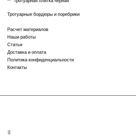
Тротуарная плитка черная
Тротуарные бордюры и поребрики
Расчет материалов
Наши работы
Статьи
Доставка и оплата
Политика конфиденциальности
Контакты
Каталог
Плитка вибропрессованная
О компании
Тротуарная цветная плитка
Статьи
Производство
+7 918 000-04-74