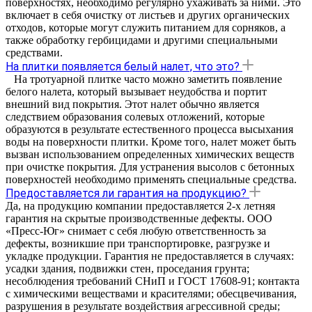
поверхностях, необходимо регулярно ухаживать за ними. Это
включает в себя очистку от листьев и других органических
отходов, которые могут служить питанием для сорняков, а
также обработку гербицидами и другими специальными
средствами.
На плитки появляется белый налет, что это?
На тротуарной плитке часто можно заметить появление
белого налета, который вызывает неудобства и портит
внешний вид покрытия. Этот налет обычно является
следствием образования солевых отложений, которые
образуются в результате естественного процесса высыхания
воды на поверхности плитки. Кроме того, налет может быть
вызван использованием определенных химических веществ
при очистке покрытия. Для устранения высолов с бетонных
поверхностей необходимо применять специальные средства.
Предоставляется ли гарантия на продукцию?
Да, на продукцию компании предоставляется 2-х летняя
гарантия на скрытые производственные дефекты. ООО
«Пресс-Юг» снимает с себя любую ответственность за
дефекты, возникшие при транспортировке, разгрузке и
укладке продукции. Гарантия не предоставляется в случаях:
усадки здания, подвижки стен, проседания грунта;
несоблюдения требований СНиП и ГОСТ 17608-91; контакта
с химическими веществами и красителями; обесцвечивания,
разрушения в результате воздействия агрессивной среды;