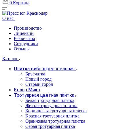
0
Корзина
О нас
Производство
Лицензии
Реквизиты
Сотрудники
Отзывы
Каталог
Плитка вибропрессованная
Брусчатка
Новый город
Старый город
Колор Микс
Тротуарная цветная плитка
Белая тротуарная плитка
Желтая тротуарная плитка
Коричневая тротуарная плитка
Красная тротуарная плитка
Оранжевая тротуарная плитка
Серая тротуарная плитка