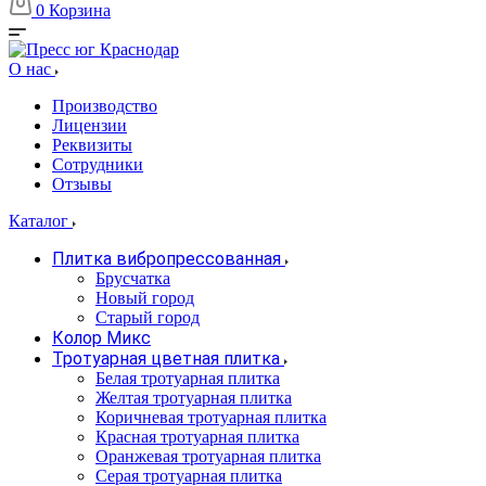
0
Корзина
О нас
Производство
Лицензии
Реквизиты
Сотрудники
Отзывы
Каталог
Плитка вибропрессованная
Брусчатка
Новый город
Старый город
Колор Микс
Тротуарная цветная плитка
Белая тротуарная плитка
Желтая тротуарная плитка
Коричневая тротуарная плитка
Красная тротуарная плитка
Оранжевая тротуарная плитка
Серая тротуарная плитка